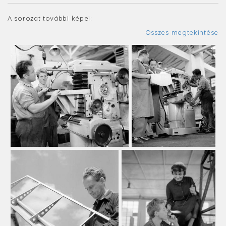
A sorozat további képei:
Összes megtekintése