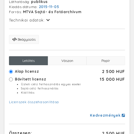
Láthatóság:
publikus
Kiadás dátuma:
2015-11-05
Forrás:
MTVA Sajtó- és Fotóarchívum
Technikai adatok:
Beágyazás
Letöltés
Vászon
Papír
2 500 HUF
Alap licensz
15 000 HUF
Bővített licensz
Üzleti célú felhasználás egyes esetei
Sajtó célú felhasználás
Kiállítás
Licenszek összehasonlítása
Kedvezmények
Összesen:
2 500 HUF