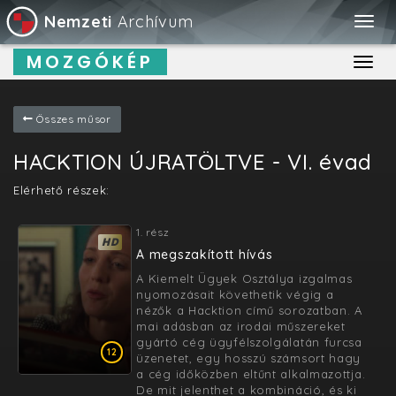
Nemzeti
Archívum
Togg
navig
MOZGÓKÉP
Toggl
navig
Összes műsor
HACKTION ÚJRATÖLTVE - VI. évad
Elérhető részek:
1. rész
HD
A megszakított hívás
A Kiemelt Ügyek Osztálya izgalmas
nyomozásait követhetik végig a
nézők a Hacktion című sorozatban. A
mai adásban az irodai műszereket
gyártó cég ügyfélszolgálatán furcsa
12
üzenetet, egy hosszú számsort hagy
a cég időközben eltűnt alkalmazottja.
De mit jelenthet a kombináció, és ki