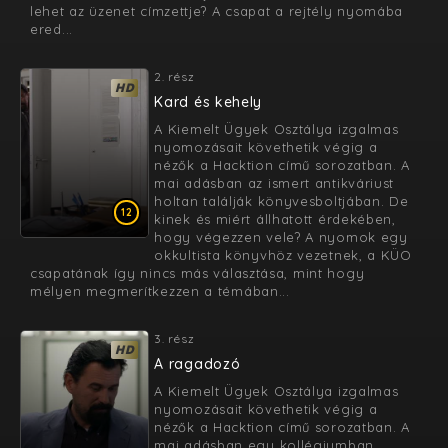
lehet az üzenet címzettje? A csapat a rejtély nyomába
ered...
2. rész
HD
Kard és kehely
A Kiemelt Ügyek Osztálya izgalmas
nyomozásait követhetik végig a
nézők a Hacktion című sorozatban. A
mai adásban az ismert antikváriust
holtan találják könyvesboltjában. De
12
kinek és miért állhatott érdekében,
hogy végezzen vele? A nyomok egy
okkultista könyvhöz vezetnek, a KÜO
csapatának így nincs más választása, mint hogy
mélyen megmerítkezzen a témában...
3. rész
HD
A ragadozó
A Kiemelt Ügyek Osztálya izgalmas
nyomozásait követhetik végig a
nézők a Hacktion című sorozatban. A
mai adásban egy kollégiumban