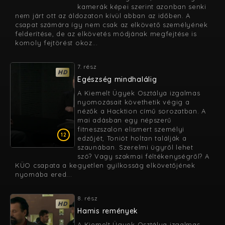
kamerák képei szerint azonban senki
nem járt ott az áldozaton kívül abban az időben. A
csapat számára így nem csak az elkövető személyének
felderítése, de az elkövetés módjának megfejtése is
komoly fejtörést okoz...
7. rész
HD
Egészség mindhalálig
A Kiemelt Ügyek Osztálya izgalmas
nyomozásait követhetik végig a
nézők a Hacktion című sorozatban. A
mai adásban egy népszerű
fitneszszalon elismert személyi
12
edzőjét, Toniót holtan találják a
szaunában. Szerelmi ügyről lehet
szó? Vagy szakmai féltékenységről? A
KÜO csapata a kegyetlen gyilkosság elkövetőjének
nyomába ered...
8. rész
HD
Hamis remények
A Kiemelt Ügyek Osztálya izgalmas