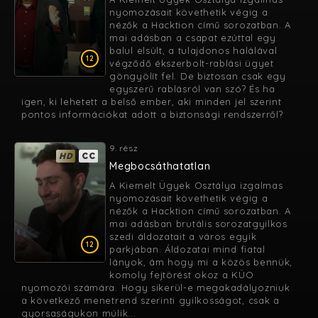
nyomozásait követhetik végig a
nézők a Hacktion című sorozatban. A
mai adásban a csapat ezúttal egy
balul elsült, a tulajdonos halálával
12
végződő ékszerbolt-rablási ügyet
göngyölít fel. De biztosan csak egy
egyszerű rablásról van szó? És ha
igen, ki lehetett a belső ember, aki minden jel szerint
pontos információkat adott a biztonsági rendszerről?
9. rész
HD
CC
Megbocsáthatatlan
A Kiemelt Ügyek Osztálya izgalmas
nyomozásait követhetik végig a
nézők a Hacktion című sorozatban. A
mai adásban brutális sorozatgyilkos
szedi áldozatait a város egyik
12
parkjában. Áldozatai mind fiatal
lányok, ám hogy mi a közös bennük,
komoly fejtörést okoz a KÜO
nyomozói számára. Hogy sikerül-e megakadályozniuk
a következő menetrend szerinti gyilkosságot, csak a
gyorsaságukon múlik...