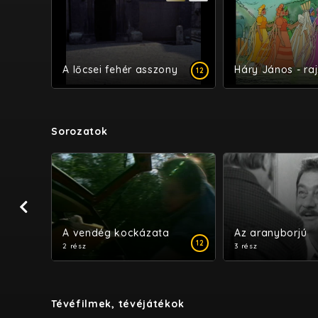
A lőcsei fehér asszony
Háry János - raj
12
Sorozatok
CC
A vendég kockázata
Az aranyborjú
12
12
2 rész
3 rész
Tévéfilmek, tévéjátékok