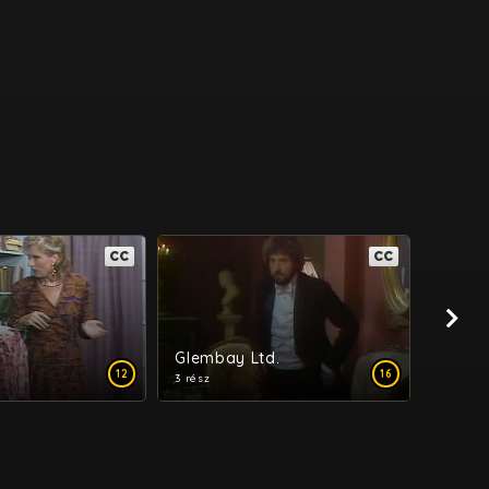
CC
CC
.
Glembay Ltd.
12
16
3 rész
12 rész