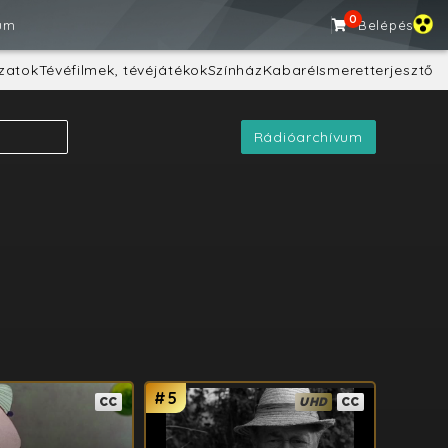
0
um
Belépés
zatok
Tévéfilmek, tévéjátékok
Színház
Kabaré
Ismeretterjesztő
Rádióarchívum
#5
#6
CC
UHD
CC