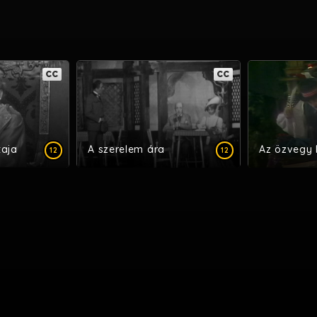
CC
CC
taja
A szerelem ára
Az özvegy
12
12