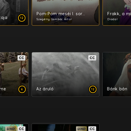
Pom-Pom meséi I. sorozat
taja
12
Szegény Gombóc Artúr
Diadal
CC
CC
eme
Az áruló
Bánk bán
6
12
UHD
CC
UHD
CC