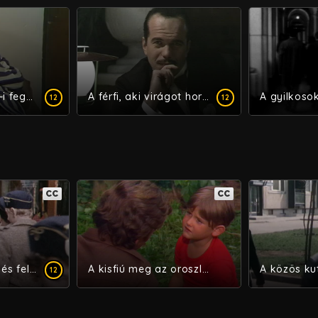
A Pont L`évéque-i fegyintézet
A férfi, aki virágot hord a szájában
A gyilkoso
12
12
CC
CC
A hátvéd halála és feltámadása
A kisfiú meg az oroszlánok
A közös ku
12