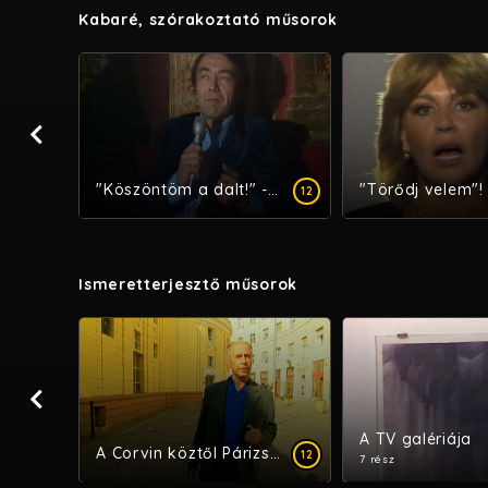
Kabaré, szórakoztató műsorok
CC
Új egymillió fontos hangjegy
"Köszöntöm a dalt!" - Francia sanzonest
12
Ismeretterjesztő műsorok
HD
A TV galériája
A Corvin köztől Párizsig
12
12
7 rész