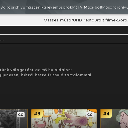
m
Sajtóarchívum
Szcenika
Tévéműsorok
M3
TV Maci-bolt
Műsorarchív
Összes műsor
UHD-restaurált filmek
Soro
tünk válogatást az m3.hu oldalon:
gyenesen, hétről hétre frissülő tartalommal.
#3
#4
CC
CC