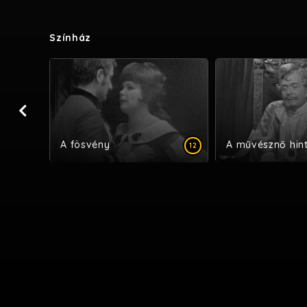
Színház
CC
A fösvény
A művésznő hin
12
12