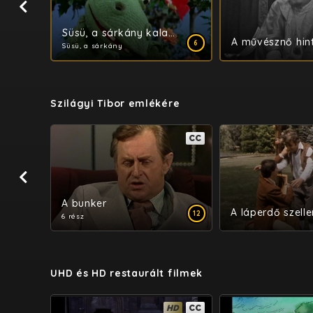
skák réme I. sorozat
Süsü, a sárkány kalandjai
A művésznő hin
6
Süsü, a sárkány
​Szilágyi Tibor emlékére
CC
CC
A bunker
A láperdő szell
12
12
6 rész
UHD és HD restaurált filmek
HD
CC