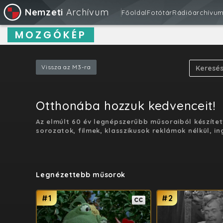
Nemzeti
Archívum
Főoldal
Fotótár
Rádióarchívu
MOZGÓKÉP
Vissza az M3-ra
Otthonába hozzuk kedvenceit!
Az elmúlt 60 év legnépszerűbb műsoraiból készítet
sorozatok, filmek, klasszikusok reklámok nélkül, in
Legnézettebb műsorok
#1
#2
CC
CC