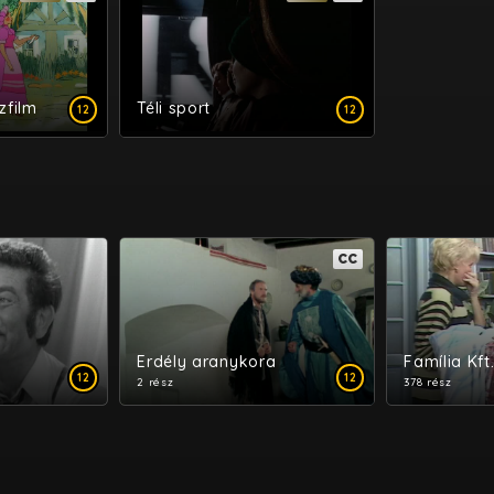
zfilm
Téli sport
12
12
CC
Erdély aranykora
Família Kft
12
12
2 rész
378 rész