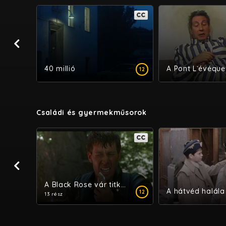
CC
CC
40 millió
12
12
Családi és gyermekműsorok
CC
CC
k
A Black Rose vár titka - Pendragon legenda
6
12
13 rész