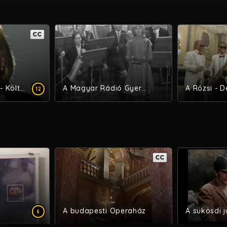
CC
"Törődj velem"! - Költői sanzonok
A Magyar Rádió Gyermekkórusa énekel
12
CC
A budapesti Operaház
A sükösdi 
6