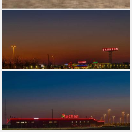
Összes
Gyűjtemény
Összes
Típus
Összes
Ajánlott
Ingyenes
Légifelvétel
10 évnél régebbiek
Fotós(ok)
Szerepel
Fotós hozzáadása
Hozzáad
Szűrő törlése
Alkalmaz