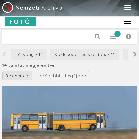
Nemzeti
Archívum
Togg
navig
FOTÓ
Toggl
navig
1
Dátum típus
Járvány - 11
Közlekedés és szállítás - 11
Teher
Készítés
14 találat megjelenítve
-tól
Relevancia
Legrégebbi
Legújabb
-ig
Cím
Leírás
Orientáció