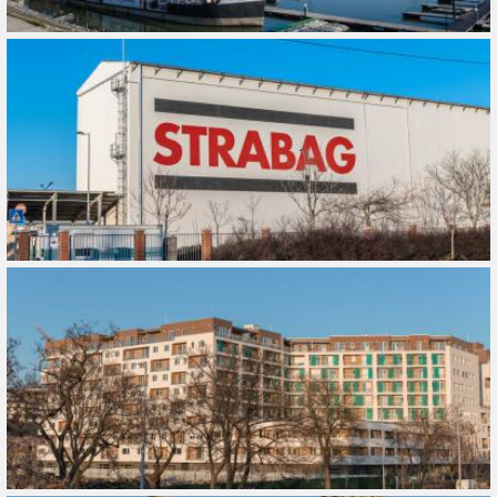
Összes
Gyűjtemény
Összes
Típus
Összes
Ajánlott
Ingyenes
Légifelvétel
10 évnél régebbiek
Fotós(ok)
Szerepel
Fotós hozzáadása
Hozzáad
Szűrő törlése
Alkalmaz