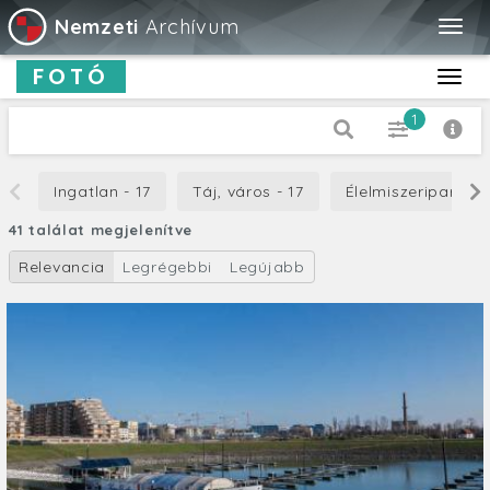
Nemzeti
Archívum
Togg
navig
FOTÓ
Toggl
navig
1
Dátum típus
Ingatlan - 17
Táj, város - 17
Élelmiszeripar - 17
Készítés
41 találat megjelenítve
-tól
Relevancia
Legrégebbi
Legújabb
-ig
Cím
Leírás
Orientáció