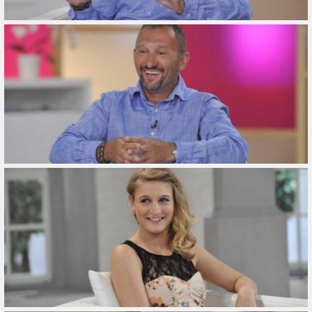
Összes
Gyűjtemény
Összes
Típus
Összes
Ajánlott
Ingyenes
Légifelvétel
10 évnél régebbiek
Fotós(ok)
Szerepel
Fotós hozzáadása
Hozzáad
Szűrő törlése
Alkalmaz