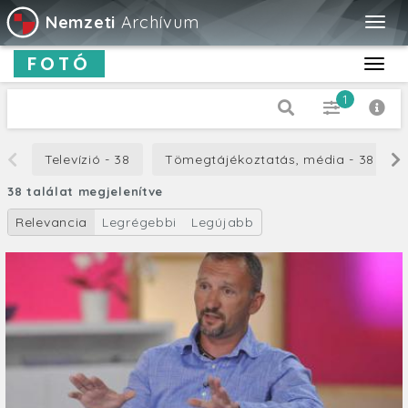
Nemzeti
Archívum
Togg
navig
FOTÓ
Toggl
navig
1
Dátum típus
Televízió - 38
Tömegtájékoztatás, média - 38
Készítés
38 találat megjelenítve
-tól
Relevancia
Legrégebbi
Legújabb
-ig
Cím
Leírás
Orientáció