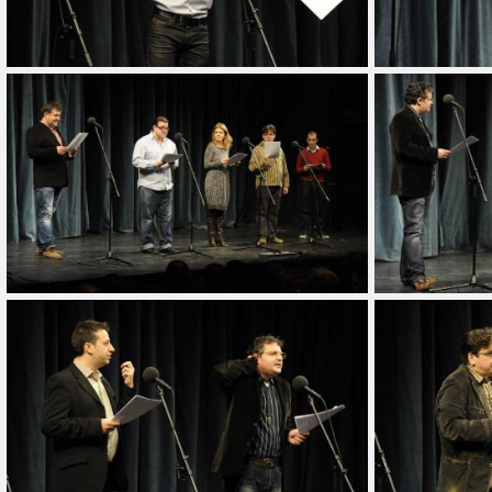
Dátum típus
-tól
Készítés
Cím
Orientáció
Összes
Ajánlott
Ingyenes
Légifelvétel
10 év
Fotós(ok)
Fotós hozzáadása
Hozzáad
Szűrő törlése