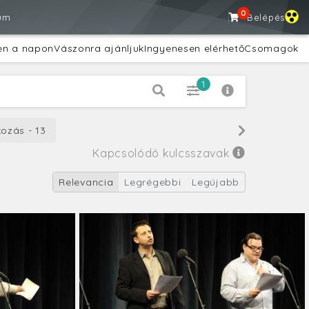
0
um
Belépés
en a napon
Vászonra ajánljuk
Ingyenesen elérhető
Csomagok
1
ozás - 13
Kapcsolódó kulcsszavak
Relevancia
Legrégebbi
Legújabb