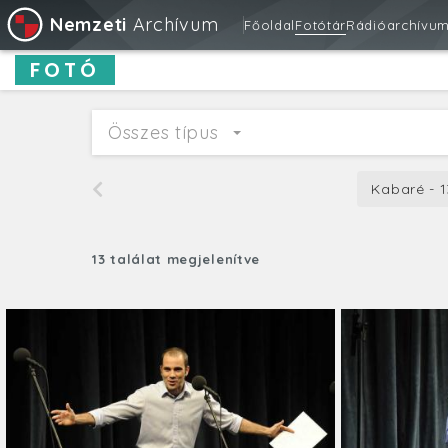
Nemzeti
Archívum
Főoldal
Fotótár
Rádióarchívu
FOTÓ
Összes típus
Kabaré - 1
13 találat megjelenítve