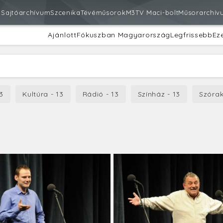
m
Sajtóarchívum
Szcenika
Tévéműsorok
M3
TV Maci-bolt
Műsorarchív
Ajánlott
Fókuszban Magyarország
Legfrissebb
Ez
3
Kultúra - 13
Rádió - 13
Színház - 13
Szórak