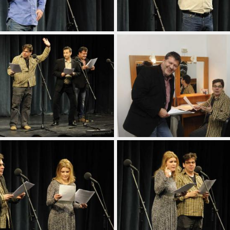
-ig
Leírás
Gyűjtemény
Összes
nél régebbiek
Szerepel