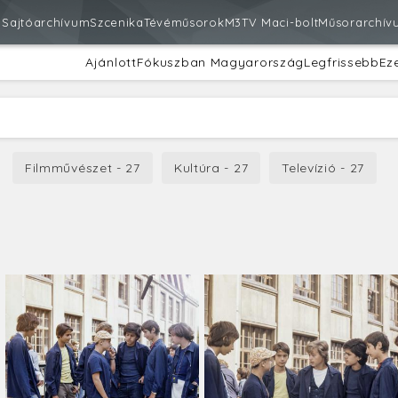
m
Sajtóarchívum
Szcenika
Tévéműsorok
M3
TV Maci-bolt
Műsorarchív
Ajánlott
Fókuszban Magyarország
Legfrissebb
Ez
Filmművészet - 27
Kultúra - 27
Televízió - 27