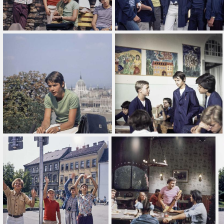
Dátum típus
-tól
Készítés
Cím
Orientáció
Összes
Ajánlott
Ingyenes
Légifelvétel
10 év
Fotós(ok)
Fotós hozzáadása
Hozzáad
Szűrő törlése