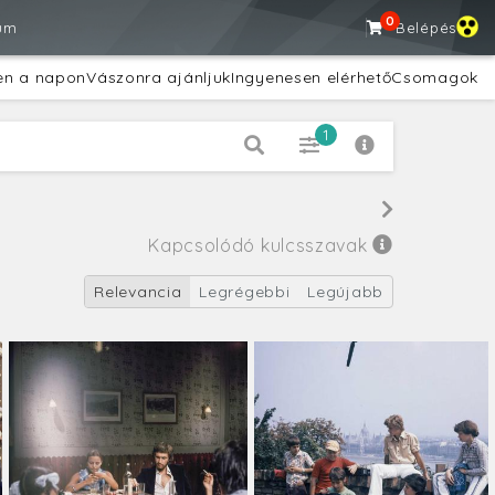
0
um
Belépés
en a napon
Vászonra ajánljuk
Ingyenesen elérhető
Csomagok
1
Kapcsolódó kulcsszavak
Relevancia
Legrégebbi
Legújabb