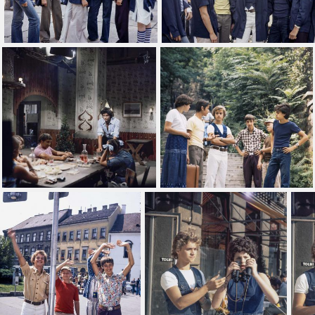
-ig
Leírás
Gyűjtemény
Összes
nél régebbiek
Szerepel