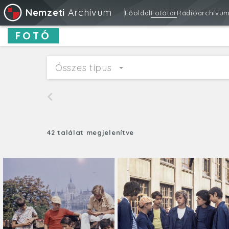
Nemzeti
Archívum
Főoldal
Fotótár
Rádióarchívu
FOTÓ
Összes típus
42 találat megjelenítve