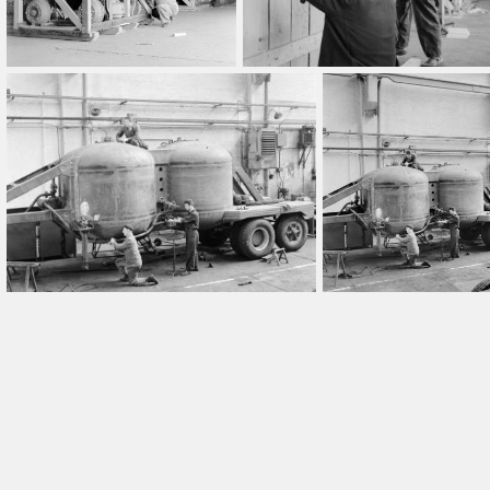
Dátum típus
-tól
Készítés
Cím
Orientáció
Összes
Ajánlott
Ingyenes
Légifelvétel
10 év
Fotós(ok)
Fotós hozzáadása
Hozzáad
Szűrő törlése