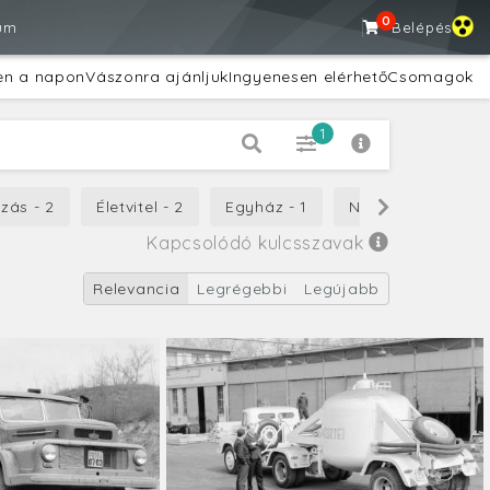
0
um
Belépés
en a napon
Vászonra ajánljuk
Ingyenesen elérhető
Csomagok
1
zás - 2
Életvitel - 2
Egyház - 1
Nyugdíj - 1
R
Kapcsolódó kulcsszavak
Relevancia
Legrégebbi
Legújabb