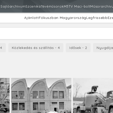
m
Sajtóarchívum
Szcenika
Tévéműsorok
M3
TV Maci-bolt
Műsorarchív
Ajánlott
Fókuszban Magyarország
Legfrissebb
Ez
 4
Közlekedés és szállítás - 4
Idősek - 2
Nyugdíja