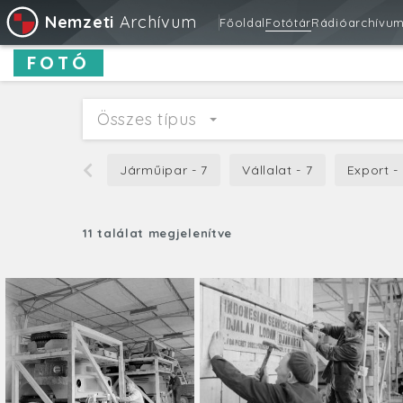
Nemzeti
Archívum
Főoldal
Fotótár
Rádióarchívu
FOTÓ
Összes típus
Járműipar - 7
Vállalat - 7
Export -
11 találat megjelenítve