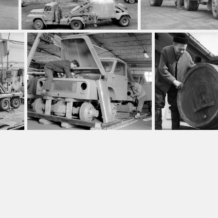
-ig
Leírás
Gyűjtemény
Összes
nél régebbiek
Szerepel