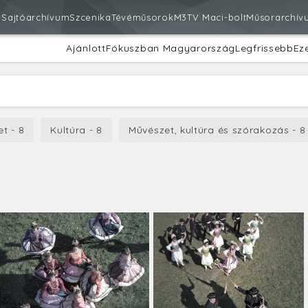
m
Sajtóarchívum
Szcenika
Tévéműsorok
M3
TV Maci-bolt
Műsorarchív
Ajánlott
Fókuszban Magyarország
Legfrissebb
Ez
et - 8
Kultúra - 8
Művészet, kultúra és szórakozás - 8