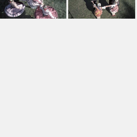
-ig
Leírás
Gyűjtemény
Összes
nél régebbiek
Szerepel