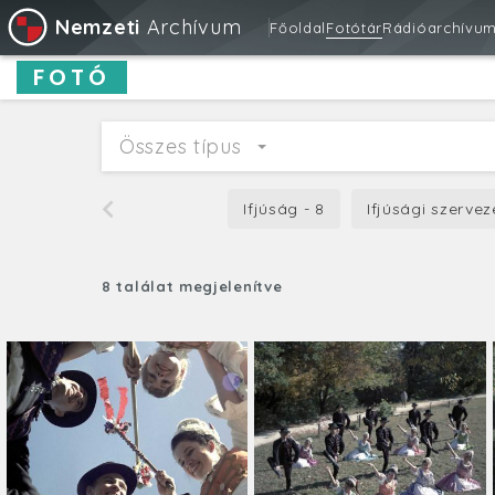
Nemzeti
Archívum
Főoldal
Fotótár
Rádióarchívu
FOTÓ
Összes típus
Ifjúság - 8
Ifjúsági szervez
8 találat megjelenítve