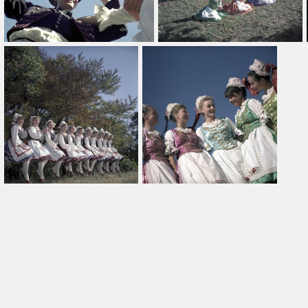
Dátum típus
-tól
Készítés
Cím
Orientáció
Összes
Ajánlott
Ingyenes
Légifelvétel
10 év
Fotós(ok)
Fotós hozzáadása
Hozzáad
Szűrő törlése