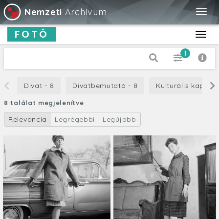
Nemzeti
Archívum
Togg
navig
FOTÓ
Toggl
navig
1
Dátum típus
Divat - 8
Divatbemutató - 8
Kulturális kapcsol
Készítés
8 találat megjelenítve
-tól
Relevancia
Legrégebbi
Legújabb
-ig
Cím
Leírás
Orientáció