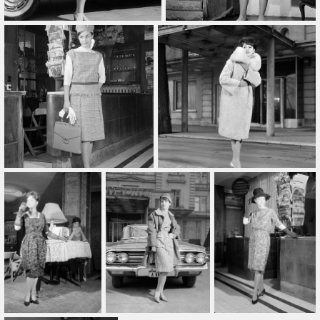
Összes
Gyűjtemény
Összes
Típus
Összes
Ajánlott
Ingyenes
Légifelvétel
10 évnél régebbiek
Fotós(ok)
Szerepel
Fotós hozzáadása
Hozzáad
Szűrő törlése
Alkalmaz