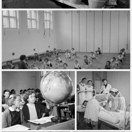
Összes
Gyűjtemény
Összes
Típus
Összes
Ajánlott
Ingyenes
Légifelvétel
10 évnél régebbiek
Fotós(ok)
Szerepel
Fotós hozzáadása
Hozzáad
Szűrő törlése
Alkalmaz