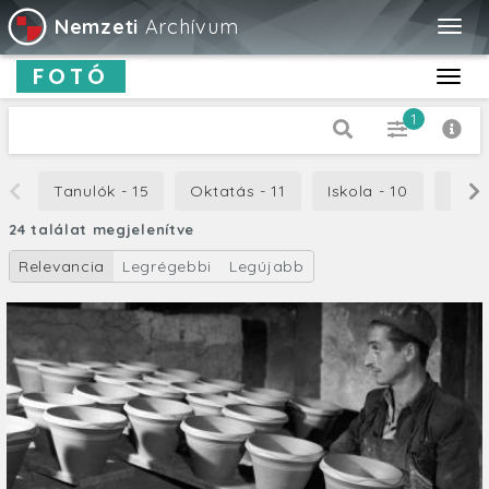
Nemzeti
Archívum
Togg
navig
FOTÓ
Toggl
navig
1
Dátum típus
Tanulók - 15
Oktatás - 11
Iskola - 10
Egés
Készítés
24 találat megjelenítve
-tól
Relevancia
Legrégebbi
Legújabb
-ig
Cím
Leírás
Orientáció