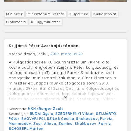
Miniszter
Minisztériumi vezető
Külpolitika
Külkapcsolat
Diplomácia
Külügyminiszter
Szijjártó Péter Azerbajdzsánban
Azerbajdzsán, Baku,
2019. március 29.
A Külgazdasági és Külügyminisztérium (KKM) által
közre adott fényképen Szijjártó Péter külgazdasági és
külügyminiszter (b3) tárgyal Parviz Shahbazov azeri
energetikai miniszterrel Bakuban, a Cinar Plazaban a
miniszter egynapos munkalátogatása során 2019.
március 29-én. Balról Szilas Cecília, a Külgazdasági és
Külügyminisztérium keleti kapcsolatok fejlesztéséért
felelős helyettes államtitkára (b), Szederkényi Viktor
nagykövet (b2), Ságvári Pál, a Külgazdasági és
Készítette:
KKM/Burger Zsolt
Külügyminisztérium nemzetközi energetikai
Személyek:
BUDAI Gyula
,
SZEDERKÉNYI Viktor
,
SZIJJÁRTÓ
kapcsolatokért felelős miniszteri biztosa (b4), Budai
Péter
,
SÁGVÁRI Pál
,
SZILAS Cecília
,
Shahbazov, Parviz
,
Gyula, az Oroszország által elrendelt embargóból
Mammadov, Zaur
,
Alieva, Zamina
,
Shahbazov, Parviz
,
fakadó külgazdasági intézkedésekért felelős miniszteri
SCHŐBERL Márton
biztos (b5) és Schőberl Márton, a Külgazdasági és