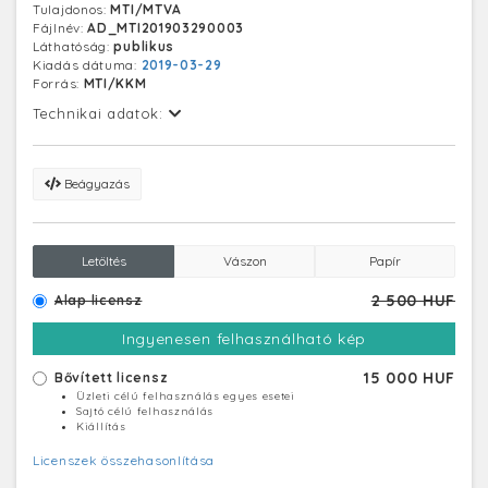
Tulajdonos:
MTI/MTVA
Külügyminisztérium kulturális diplomáciáért felelős
Fájlnév:
AD_MTI201903290003
helyettes államtitkára (b6). Jobbról Parviz Shahbazov
Láthatóság:
publikus
energetikai miniszter (j3), Zaur Mammadov
Kiadás dátuma:
2019-03-29
kabinetfőnök (j2) és Zamina Alieva miniszteri tanácsadó
Forrás:
MTI/KKM
(j).
Technikai adatok:
Beágyazás
Letöltés
Vászon
Papír
2 500 HUF
Alap licensz
Ingyenesen felhasználható kép
15 000 HUF
Bővített licensz
Üzleti célú felhasználás egyes esetei
Sajtó célú felhasználás
Kiállítás
Licenszek összehasonlítása