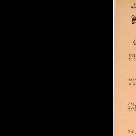
MTI hírek
Ugrás a cikkhez